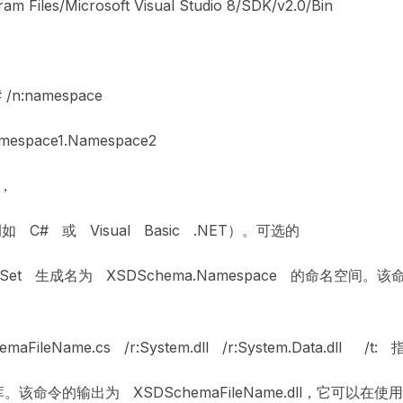
les/Microsoft Visual Studio 8/SDK/v2.0/Bin
 /n:namespace
amespace1.Namespace2
t，
 C# 或 Visual Basic .NET）。可选的
Set 生成名为 XSDSchema.Namespace 的命名空间
chemaFileName.cs /r:System.dll /r:System.Data.d
该命令的输出为 XSDSchemaFileName.dll，它可以在使