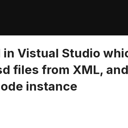
 in Vistual Studio wh
sd files from XML, an
code instance