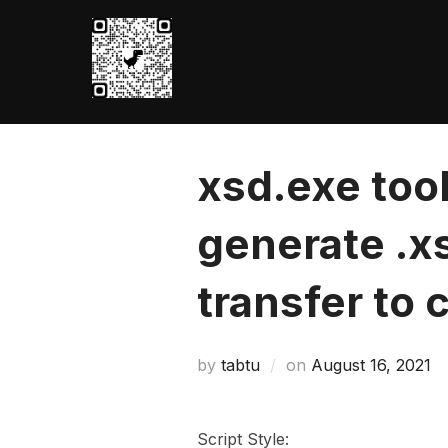
Skip
to
content
xsd.exe tool
generate .x
transfer to 
Posted
by
tabtu
on
August 16, 2021
on
Script Style: