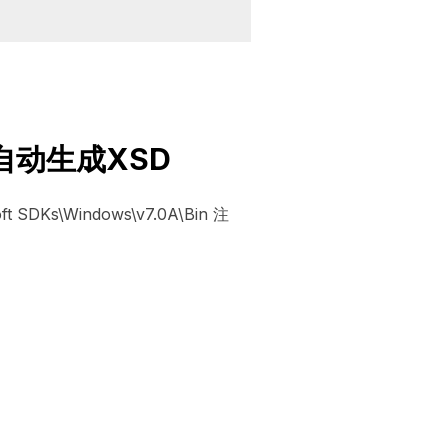
ML自动生成XSD
SDKs\Windows\v7.0A\Bin 注