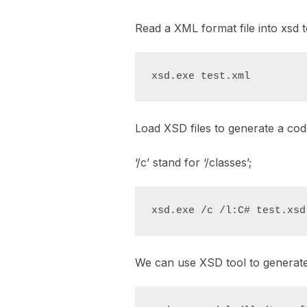
Read a XML format file into xsd to
xsd.exe test.xml
Load XSD files to generate a code
‘/c’ stand for ‘/classes’;
xsd.exe /c /l:C# test.xsd
We can use XSD tool to generate .