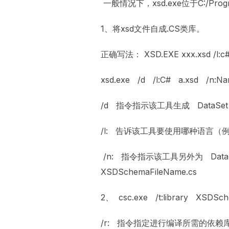
一般情况下，xsd.exe位于C:/Program Fi
1、将xsd文件自成.CS类库。
正确写法： XSD.EXE xxx.xsd /l:c#
xsd.exe /d /l:C# a.xsd /n:N
/d 指令指示该工具生成 DataSe
/l: 告诉该工具要使用哪种语言（例如
/n: 指令指示该工具另外为 Data
XSDSchemaFileName.cs
2、 csc.exe /t:library XSDS
/r: 指令指定进行编译所需的依赖库。