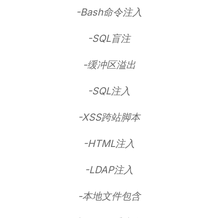
-Bash命令注入
-SQL盲注
-缓冲区溢出
-SQL注入
-XSS跨站脚本
-HTML注入
-LDAP注入
-本地文件包含