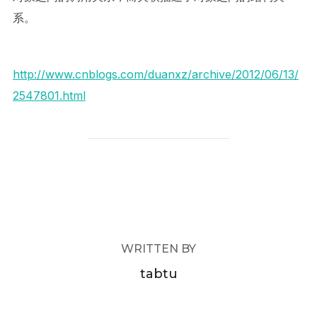
系。
http://www.cnblogs.com/duanxz/archive/2012/06/13/
2547801.html
POST AUTHOR
WRITTEN BY
tabtu