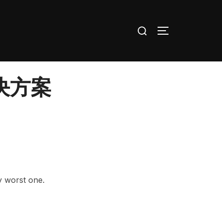
Search
TOGGLE SID
for:
解决方案
y worst one.