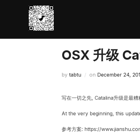
Skip
to
content
OSX 升级 C
Posted
by
tabtu
on
December 24, 20
on
写在一切之先, Catalina升级是最
At the very beginning, this updat
参考方案: https://www.jianshu.co