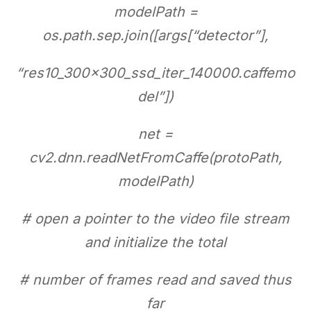
modelPath =
os.path.sep.join([args[“detector”],
“res10_300x300_ssd_iter_140000.caffemo
del”])
net =
cv2.dnn.readNetFromCaffe(protoPath,
modelPath)
# open a pointer to the video file stream
and initialize the total
# number of frames read and saved thus
far