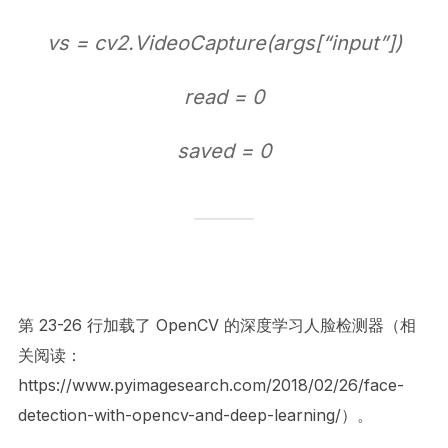
vs = cv2.VideoCapture(args[“input”])
read = 0
saved = 0
第 23-26 行加载了 OpenCV 的深度学习人脸检测器（相
关阅读：
https://www.pyimagesearch.com/2018/02/26/face-
detection-with-opencv-and-deep-learning/）。