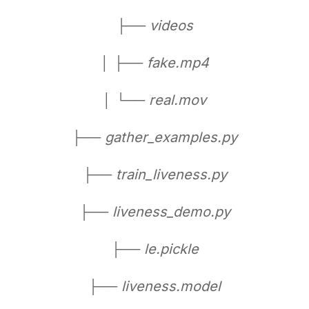
├── videos
│ ├── fake.mp4
│ └── real.mov
├── gather_examples.py
├── train_liveness.py
├── liveness_demo.py
├── le.pickle
├── liveness.model