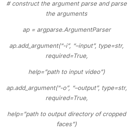
# construct the argument parse and parse
the arguments
ap = argparse.ArgumentParser
ap.add_argument(“-i”, “–input”, type=str,
required=True,
help=”path to input video”)
ap.add_argument(“-o”, “–output”, type=str,
required=True,
help=”path to output directory of cropped
faces”)