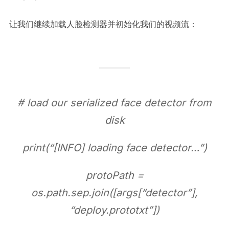
让我们继续加载人脸检测器并初始化我们的视频流：
# load our serialized face detector from
disk
print(“[INFO] loading face detector…”)
protoPath =
os.path.sep.join([args[“detector”],
“deploy.prototxt”])