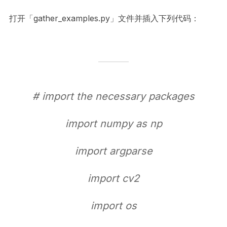
打开「gather_examples.py」文件并插入下列代码：
# import the necessary packages
import numpy as np
import argparse
import cv2
import os