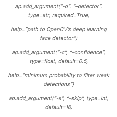
ap.add_argument(“-d”, “–detector”,
type=str, required=True,
help=”path to OpenCV’s deep learning
face detector”)
ap.add_argument(“-c”, “–confidence”,
type=float, default=0.5,
help=”minimum probability to filter weak
detections”)
ap.add_argument(“-s”, “–skip”, type=int,
default=16,