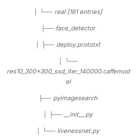
│ └── real [161 entries]
├── face_detector
│ ├── deploy.prototxt
│ └──
res10_300x300_ssd_iter_140000.caffemod
el
├── pyimagesearch
│ ├── __init__.py
│ └── livenessnet.py