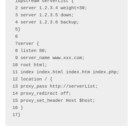
 1upstream serverList {

 2 server 1.2.3.4 weight=30;

 3 server 1.2.3.5 down;

 4 server 1.2.3.6 backup;

 5} 

 6

 7server {

 8 listen 80;

 9 server_name www.xxx.com;

10 root html;

11 index index.html index.htm index.php;

12 location / {

13 proxy_pass http://serverList;

14 proxy_redirect off;

15 proxy_set_header Host $host;

16 }

17}