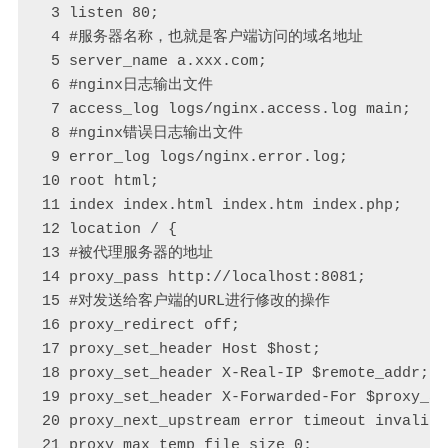
 3 listen 80;

 4 #服务器名称，也就是客户端访问的域名地址

 5 server_name a.xxx.com;

 6 #nginx日志输出文件

 7 access_log logs/nginx.access.log main;

 8 #nginx错误日志输出文件

 9 error_log logs/nginx.error.log;

10 root html;

11 index index.html index.htm index.php;

12 location / {

13 #被代理服务器的地址

14 proxy_pass http://localhost:8081;

15 #对发送给客户端的URL进行修改的操作

16 proxy_redirect off;

17 proxy_set_header Host $host;

18 proxy_set_header X-Real-IP $remote_addr;

19 proxy_set_header X-Forwarded-For $proxy_ad
20 proxy_next_upstream error timeout invalid_
21 proxy_max_temp_file_size 0;
