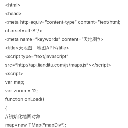
<html>
<head>
<meta http-equiv=”content-type” content=”text/html;
charset=utf-8″/>
<meta name=”keywords” content=”天地图”/>
<title>天地图－地图API</title>
<script type=”text/javascript”
src=”http://api.tianditu.com/js/maps.js”></script>
<script>
var map;
var zoom = 12;
function onLoad()
{
//初始化地图对象
map=new TMap(“mapDiv”);