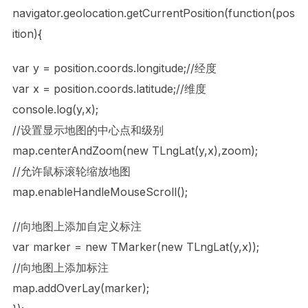
navigator.geolocation.getCurrentPosition(function(pos
ition){
var y = position.coords.longitude;//经度
var x = position.coords.latitude;//维度
console.log(y,x);
//设置显示地图的中心点和级别
map.centerAndZoom(new TLngLat(y,x),zoom);
//允许鼠标滚轮缩放地图
map.enableHandleMouseScroll();
//向地图上添加自定义标注
var marker = new TMarker(new TLngLat(y,x));
//向地图上添加标注
map.addOverLay(marker);