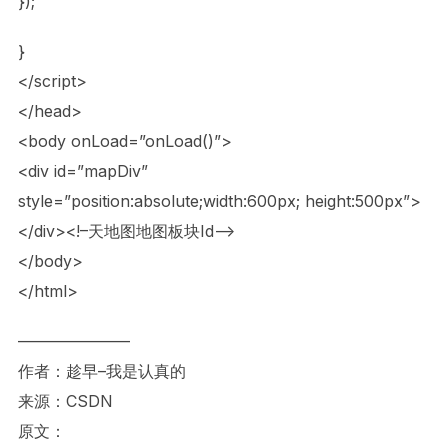
});
}
</script>
</head>
<body onLoad=”onLoad()”>
<div id=”mapDiv”
style=”position:absolute;width:600px; height:500px”>
</div><!–天地图地图板块Id–>
</body>
</html>
———————
作者：趁早–我是认真的
来源：CSDN
原文：